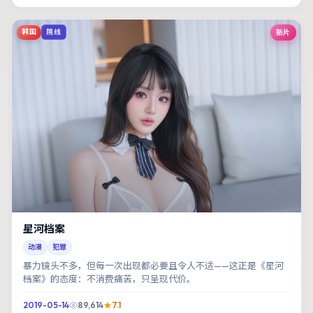
韩国
新片
院线
星河档案
动漫
犯罪
暴力镜头不多，但每一次出现都必要且令人不适——这正是《星河
档案》的态度：不消费痛苦，只呈现代价。
2019-05-14
89,614
7.1