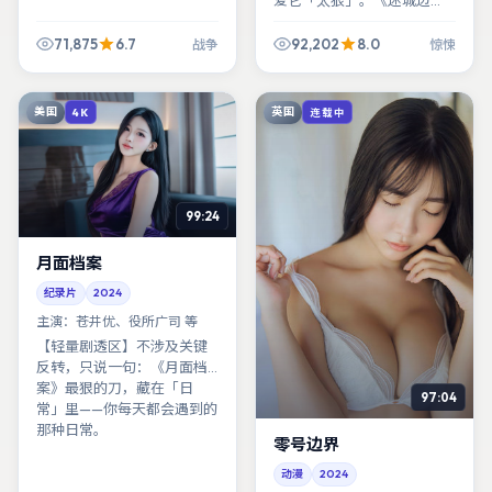
爱它「太狠」。《迷城边
界》不打算讨好所有人，它
只负责把惊悚拍到让自己满
71,875
6.7
92,202
8.0
战争
惊悚
意——而这份偏执，恰恰好
看。
美国
英国
4K
连载中
99:24
月面档案
纪录片
2024
主演：
苍井优、役所广司 等
【轻量剧透区】不涉及关键
反转，只说一句：《月面档
案》最狠的刀，藏在「日
97:04
常」里——你每天都会遇到的
那种日常。
零号边界
动漫
2024