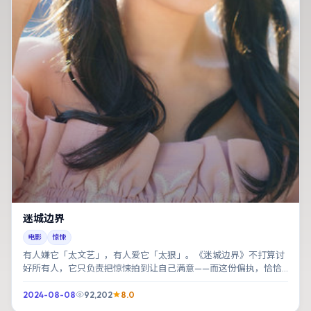
迷城边界
电影
惊悚
有人嫌它「太文艺」，有人爱它「太狠」。《迷城边界》不打算讨
好所有人，它只负责把惊悚拍到让自己满意——而这份偏执，恰恰
好看。
2024-08-08
92,202
8.0