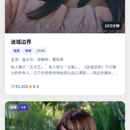
103分钟
迷城边界
电影
惊悚
2024
主演：
金允石、梁朝伟、黄政民
有人嫌它「太文艺」，有人爱它「太狠」。《迷城边界》不打算
讨好所有人，它只负责把惊悚拍到让自己满意——而这份偏执，恰
恰好看。
92,202
8.0
英国
4K