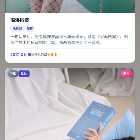
深海档案
电视剧
惊悚
一句话安利：想看惊悚与静谧气质硬碰硬，就看《深海档案》。刘
亚仁与木村拓哉的对手戏，像两根弦拧到同一音高。
2017-06-18
93,943
8.6
中国
新片
杜比