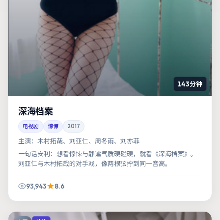
143分钟
深海档案
电视剧
惊悚
2017
主演：
木村拓哉、刘亚仁、周冬雨、刘亦菲
一句话安利：想看惊悚与静谧气质硬碰硬，就看《深海档案》。
刘亚仁与木村拓哉的对手戏，像两根弦拧到同一音高。
93,943
8.6