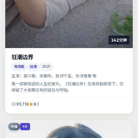
142分钟
狂潮边界
电视剧
动漫
2021
主演：
裴斗娜、梁朝伟、易烊千玺、长泽雅美 等
像一部被快进的人生纪录片。《狂潮边界》在电视剧框架下，仍
保留了大银幕应有的留白与呼吸。
93,718
8.1
中国
4K