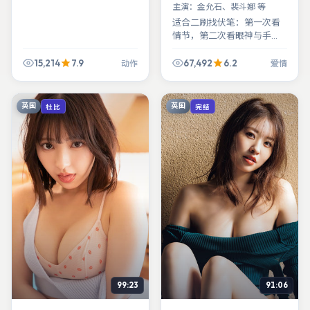
主演：
金允石、裴斗娜 等
适合二刷找伏笔：第一次看
情节，第二次看眼神与手
势。《零号边界》把「细」
字写进了表演的毛孔里。
15,214
7.9
67,492
6.2
动作
爱情
英国
英国
杜比
完结
99:23
91:06