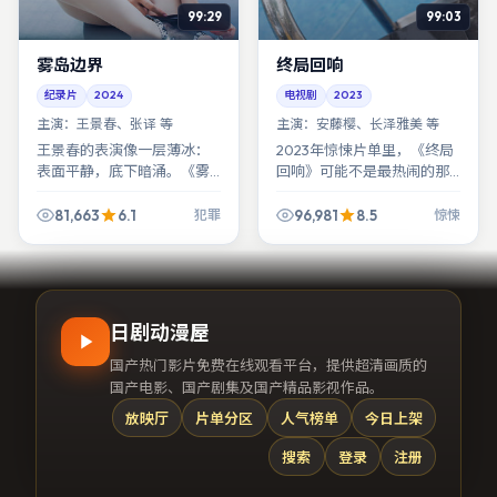
99:29
99:03
雾岛边界
终局回响
纪录片
2024
电视剧
2023
主演：
王景春、张译 等
主演：
安藤樱、长泽雅美 等
王景春的表演像一层薄冰：
2023年惊悚片单里，《终局
表面平静，底下暗涌。《雾
回响》可能不是最热闹的那
岛边界》最狠的一笔，是让
部，却最容易在三个月后突
你在某场戏之后突然读懂他
然浮回你脑海：某句台词、
81,663
6.1
96,981
8.5
犯罪
惊悚
此前的每一次沉默。
某个侧脸、某种气味。
日剧动漫屋
国产热门影片免费在线观看平台，提供超清画质的
国产电影、国产剧集及国产精品影视作品。
放映厅
片单分区
人气榜单
今日上架
搜索
登录
注册