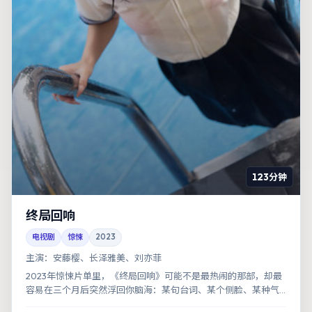
123分钟
终局回响
电视剧
惊悚
2023
主演：
安藤樱、长泽雅美、刘亦菲
2023年惊悚片单里，《终局回响》可能不是最热闹的那部，却最
容易在三个月后突然浮回你脑海：某句台词、某个侧脸、某种气
味。