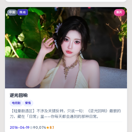
中国
新片
院线
逆光回响
电视剧
爱情
【轻量剧透区】不涉及关键反转，只说一句：《逆光回响》最狠的
刀，藏在「日常」里——你每天都会遇到的那种日常。
2016-04-19
90,074
8.1