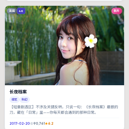
英国
新片
4K
长夜档案
综艺
科幻
【轻量剧透区】不涉及关键反转，只说一句：《长夜档案》最狠的
刀，藏在「日常」里——你每天都会遇到的那种日常。
2017-02-20
90,761
6.2