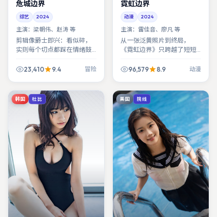
危城边界
霓虹边界
综艺
2024
动漫
2024
主演：
梁朝伟、赵涛 等
主演：
雷佳音、廖凡 等
剪辑像爵士即兴：看似碎，
从一张泛黄照片到终局，
实则每个切点都踩在情绪鼓
《霓虹边界》只跨越了短短
点上。《危城边界》技术层
数日，却像走完半生。时间
面最值得拉片，故事层面也
压缩得越狠，动漫的张力越
23,410
9.4
96,579
8.9
冒险
动漫
值得重看。
被拧干。
韩国
美国
杜比
院线