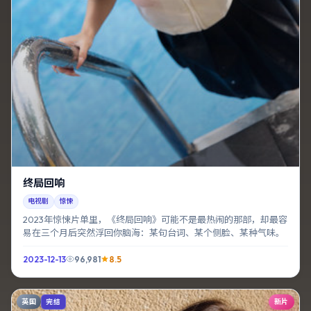
终局回响
电视剧
惊悚
2023年惊悚片单里，《终局回响》可能不是最热闹的那部，却最容
易在三个月后突然浮回你脑海：某句台词、某个侧脸、某种气味。
2023-12-13
96,981
8.5
英国
新片
完结