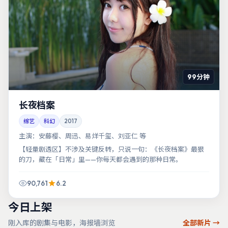
99分钟
长夜档案
综艺
科幻
2017
主演：
安藤樱、周迅、易烊千玺、刘亚仁 等
【轻量剧透区】不涉及关键反转，只说一句：《长夜档案》最狠
的刀，藏在「日常」里——你每天都会遇到的那种日常。
90,761
6.2
今日上架
刚入库的剧集与电影，海报墙浏览
全部新片 →