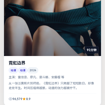
91分钟
霓虹边界
动漫
动漫
2024
主演：
雷佳音、廖凡、裴斗娜、安藤樱 等
从一张泛黄照片到终局，《霓虹边界》只跨越了短短数日，却像
走完半生。时间压缩得越狠，动漫的张力越被拧干。
96,579
8.9