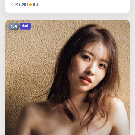
96,981
8.5
英国
完结