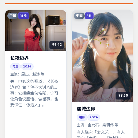
中国
中国
独播
4K
99:42
长夜边界
电影
2024
主演：
周迅、赵涛 等
关于电影这条赛道，《长夜
边界》做了件不大讨巧的
事：它拒绝金句堆砌，宁可
99:30
让角色说蠢话、做错事，也
要保住「像活人」。
迷城边界
电影
2024
主演：
金允石、梁朝伟 等
有人嫌它「太文艺」，有人