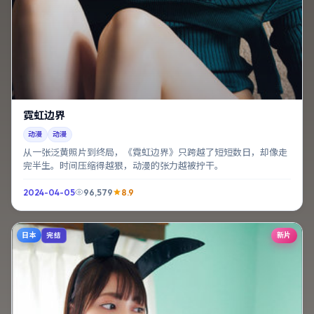
霓虹边界
动漫
动漫
从一张泛黄照片到终局，《霓虹边界》只跨越了短短数日，却像走
完半生。时间压缩得越狠，动漫的张力越被拧干。
2024-04-05
96,579
8.9
日本
新片
完结